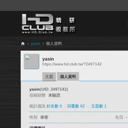
›
yasin
›
個人資料
H
yasin
D.
https://www.hd.club.tw/?2497142
Cl
ub
主題
個人資料
精
yasin
(UID: 2497142)
研
信箱狀態
未驗證
視
統計資訊
好友數 0
|
回覆數 62
|
主題數 1
務
性別
保密
生日
-
所