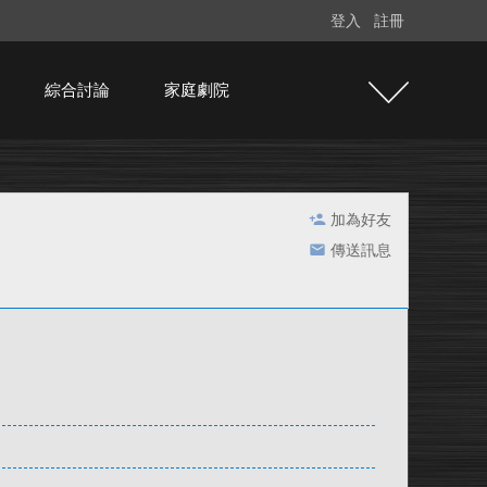
登入
註冊
綜合討論
家庭劇院
加為好友
傳送訊息