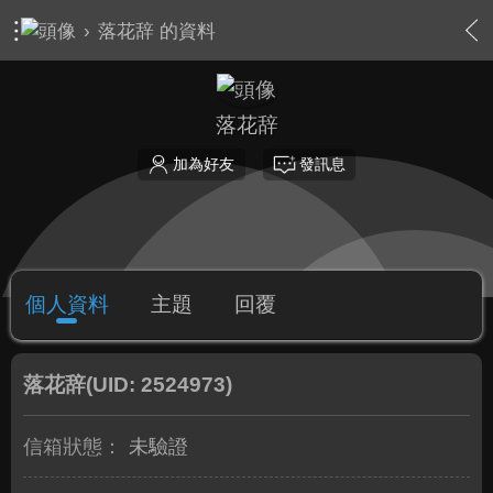
›
落花辞 的資料
落花辞
加為好友
發訊息
個人資料
主題
回覆
落花辞
(UID: 2524973)
信箱狀態：
未驗證