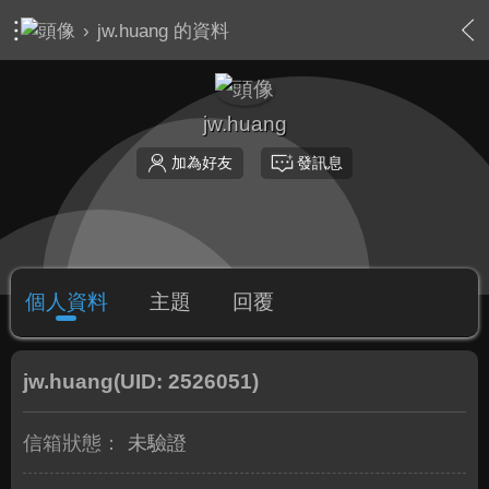
›
jw.huang 的資料
jw.huang
加為好友
發訊息
個人資料
主題
回覆
jw.huang
(UID: 2526051)
信箱狀態：
未驗證