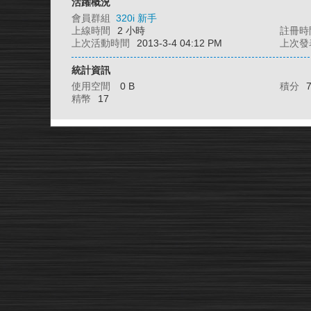
活躍概況
會員群組
320i 新手
上線時間
2 小時
註冊時
上次活動時間
2013-3-4 04:12 PM
上次發
統計資訊
使用空間
0 B
積分
精幣
17