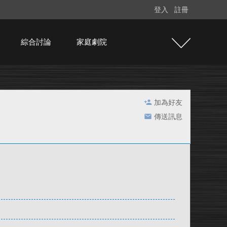
登入
註冊
綜合討論
家庭劇院
加為好友
傳送訊息