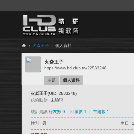
›
火焱王子
›
個人資料
H
火焱王子
D.
https://www.hd.club.tw/?2533248
Cl
ub
主題
個人資料
精
火焱王子
(UID: 2533248)
研
信箱狀態
未驗證
視
統計資訊
好友數 0
|
回覆數 1
|
主題數 1
務
性別
男
生日
所