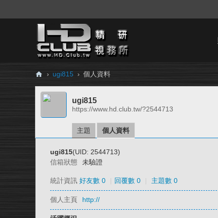
›
ugi815
›
個人資料
H
ugi815
D.
https://www.hd.club.tw/?2544713
Cl
ub
主題
個人資料
精
ugi815
(UID: 2544713)
研
信箱狀態
未驗證
視
統計資訊
好友數 0
|
回覆數 0
|
主題數 0
務
個人主頁
http://
所