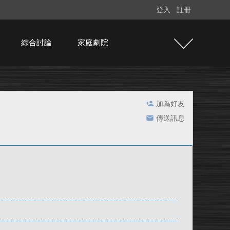
登入
註冊
綜合討論
家庭劇院
加為好友
傳送訊息