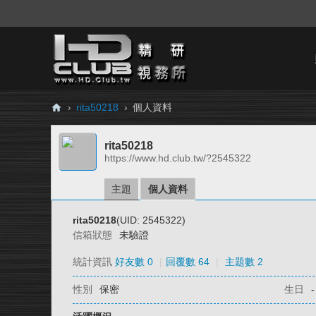
›
rita50218
›
個人資料
H
rita50218
D.
https://www.hd.club.tw/?2545322
Cl
ub
主題
個人資料
精
rita50218
(UID: 2545322)
研
信箱狀態
未驗證
視
統計資訊
好友數 0
|
回覆數 64
|
主題數 2
務
性別
保密
生日
-
所