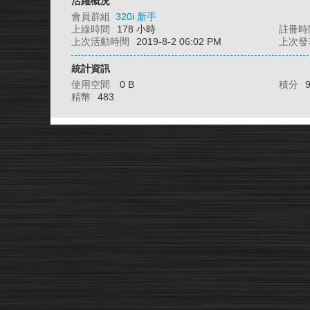
活躍概況
會員群組
320i 新手
上線時間
178 小時
註冊時
上次活動時間
2019-8-2 06:02 PM
上次發
統計資訊
使用空間
0 B
積分
精幣
483