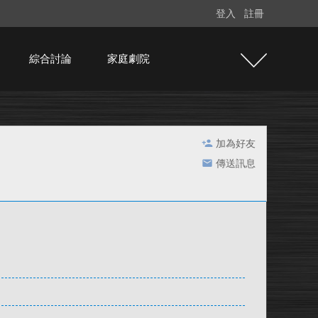
登入
註冊
綜合討論
家庭劇院
加為好友
傳送訊息