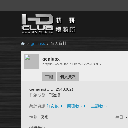
›
geniusx
›
個人資料
H
geniusx
D.
https://www.hd.club.tw/?2548362
Cl
ub
主題
個人資料
精
geniusx
(UID: 2548362)
研
信箱狀態
已驗證
視
統計資訊
好友數 0
|
回覆數 29
|
主題數 5
務
性別
保密
生日
-
所