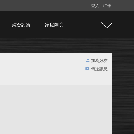
登入
註冊
綜合討論
家庭劇院
加為好友
傳送訊息