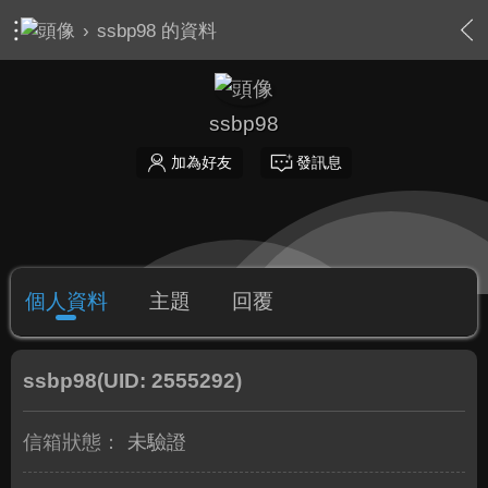
›
ssbp98 的資料
ssbp98
加為好友
發訊息
個人資料
主題
回覆
ssbp98
(UID: 2555292)
信箱狀態：
未驗證