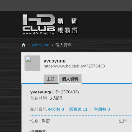
›
yvesyung
›
個人資料
H
yvesyung
D.
https://www.hd.club.tw/?2576433
Cl
ub
主題
個人資料
精
yvesyung
(UID: 2576433)
研
信箱狀態
未驗證
視
統計資訊
好友數 0
|
回覆數 11
|
主題數 8
務
性別
保密
生日
-
所