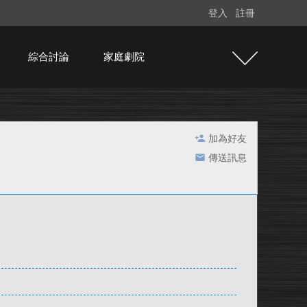
登入
註冊
綜合討論
家庭劇院
加為好友
傳送訊息