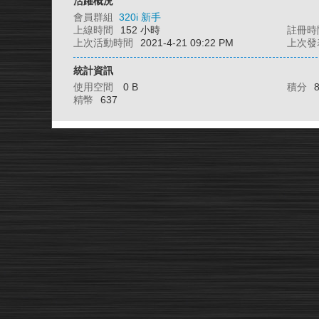
活躍概況
會員群組
320i 新手
上線時間
152 小時
註冊時
上次活動時間
2021-4-21 09:22 PM
上次發
統計資訊
使用空間
0 B
積分
精幣
637