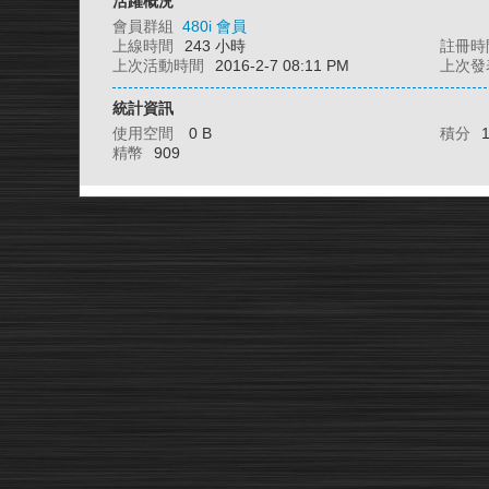
活躍概況
會員群組
480i 會員
上線時間
243 小時
註冊時
上次活動時間
2016-2-7 08:11 PM
上次發
統計資訊
使用空間
0 B
積分
精幣
909