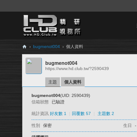
›
bugmenot004
›
個人資料
H
bugmenot004
D.
https://www.hd.club.tw/?2590439
Cl
ub
主題
個人資料
精
bugmenot004
(UID: 2590439)
研
信箱狀態
已驗證
視
統計資訊
好友數 1
|
回覆數 57
|
主題數 2
務
性別
保密
生日
-
所