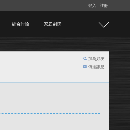
登入
註冊
綜合討論
家庭劇院
加為好友
傳送訊息