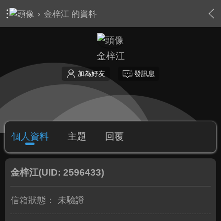
›
金梓江 的資料
金梓江
加為好友
發訊息
個人資料
主題
回覆
金梓江
(UID: 2596433)
信箱狀態：
未驗證