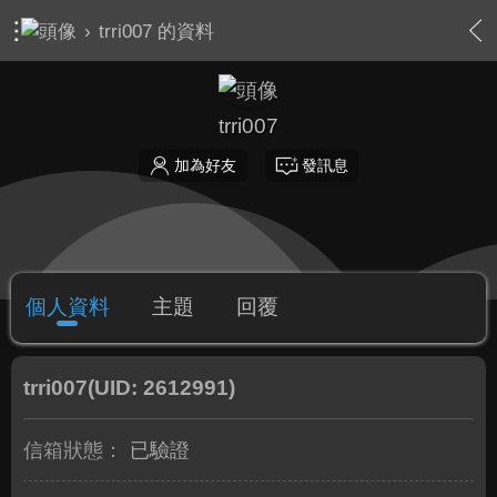
›
trri007 的資料
trri007
加為好友
發訊息
個人資料
主題
回覆
trri007
(UID: 2612991)
信箱狀態：
已驗證