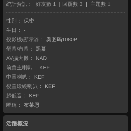
統計資訊：
好友數 1
|
回覆數 3
|
主題數 1
性別：
保密
生日：
-
投影機/顯示器：
奥图码1080P
螢幕/布幕：
黑幕
AV擴大機：
NAD
前置主喇叭：
KEF
中置喇叭：
KEF
後置環繞喇叭：
KEF
超低音：
KEF
匿稱：
布莱恩
活躍概況