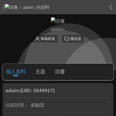
›
adairc 的資料
adairc
加為好友
發訊息
個人資料
主題
回覆
adairc
(UID: 2649917)
信箱狀態：
未驗證