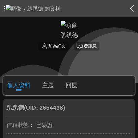
›
趴趴德 的資料
趴趴德
加為好友
發訊息
個人資料
主題
回覆
趴趴德
(UID: 2654438)
信箱狀態：
已驗證