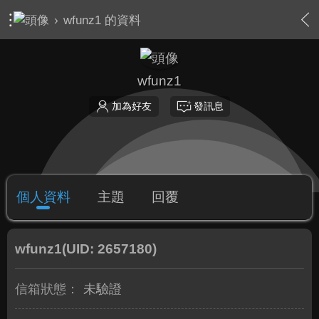
›
wfunz1 的資料
wfunz1
加為好友
發訊息
個人資料
主題
回覆
wfunz1
(UID: 2657180)
信箱狀態：
未驗證