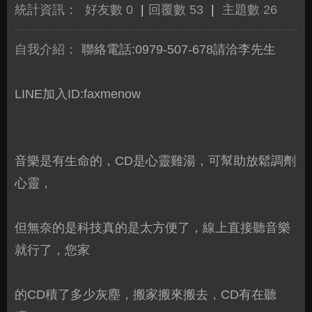
統計資訊：
好友數 0
|
回覆數 53
|
主題數 26
自我介紹：
聯絡電話:0979-507-678請洽李先生
LINE加入ID:faxmenow
音樂是有生命的，CD是心靈雞湯，可幫助放鬆調劑
心靈，
但無奈的是科技真的是太方便了，線上直接聽音樂
就行了，您家
的CD積了多少灰塵，搬家搬來搬去，CD有在聽