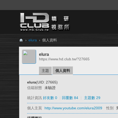
›
elura
›
個人資料
H
elura
D.
https://www.hd.club.tw/?27665
Cl
ub
主題
個人資料
精
elura
(UID: 27665)
研
信箱狀態
未驗證
視
統計資訊
好友數 0
|
回覆數 84
|
主題數 29
務
個人主頁
http://www.youtube.com/elura2009
性別
所