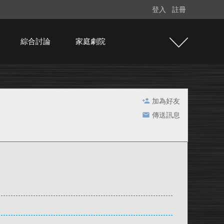
登入
註冊
綜合討論
家庭劇院
加為好友
傳送訊息