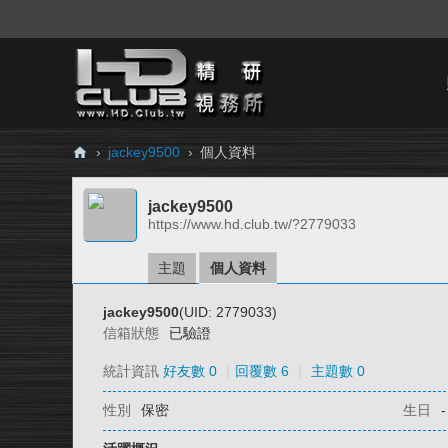
›
jackey9500
›
個人資料
H
jackey9500
D.
https://www.hd.club.tw/?2779033
Cl
ub
主題
個人資料
精
jackey9500
(UID: 2779033)
研
信箱狀態
已驗證
視
統計資訊
好友數 0
|
回覆數 6
|
主題數 0
務
性別
保密
生日
-
所