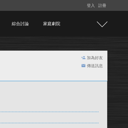
登入
註冊
綜合討論
家庭劇院
加為好友
傳送訊息