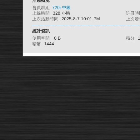
活躍概況
會員群組
720i 中級
上線時間
328 小時
註冊時
上次活動時間
2025-8-7 10:01 PM
上次發
統計資訊
使用空間
0 B
積分
精幣
1444