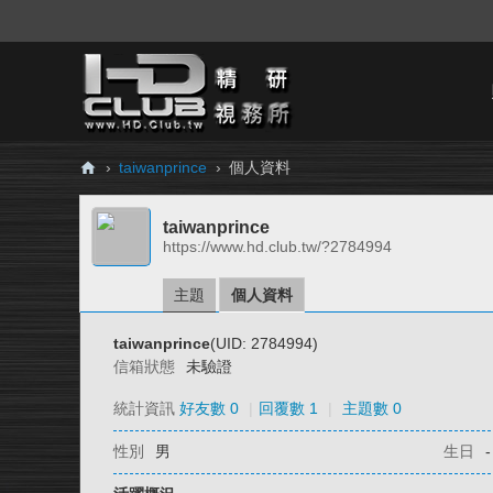
›
taiwanprince
›
個人資料
H
taiwanprince
D.
https://www.hd.club.tw/?2784994
Cl
ub
主題
個人資料
精
taiwanprince
(UID: 2784994)
研
信箱狀態
未驗證
視
統計資訊
好友數 0
|
回覆數 1
|
主題數 0
務
性別
男
生日
-
所