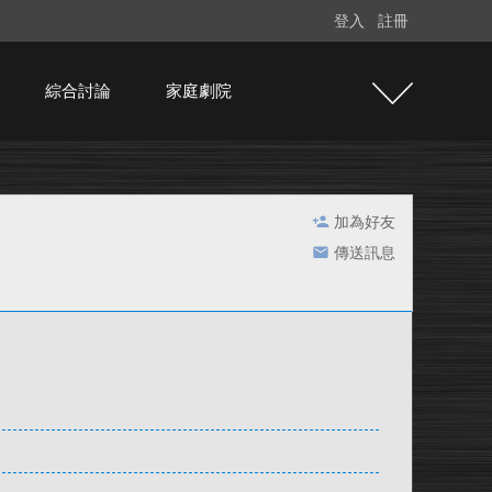
登入
註冊
綜合討論
家庭劇院
加為好友
傳送訊息