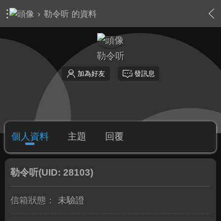
›
勒令听 的資料
勒令听
加為好友
發訊息
個人資料
主題
回覆
勒令听
(UID: 28103)
信箱狀態：
未驗證