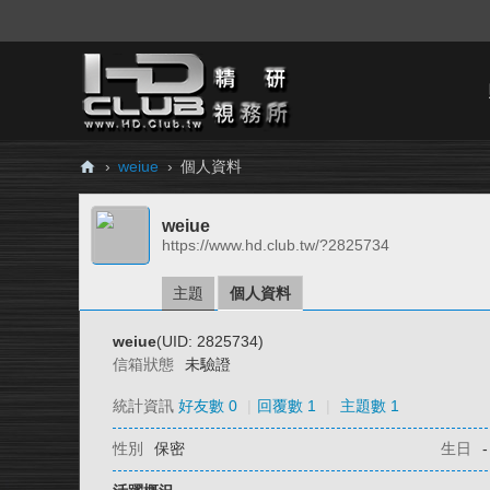
›
weiue
›
個人資料
H
weiue
D.
https://www.hd.club.tw/?2825734
Cl
ub
主題
個人資料
精
weiue
(UID: 2825734)
研
信箱狀態
未驗證
視
統計資訊
好友數 0
|
回覆數 1
|
主題數 1
務
性別
保密
生日
-
所