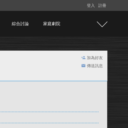
登入
註冊
綜合討論
家庭劇院
加為好友
傳送訊息