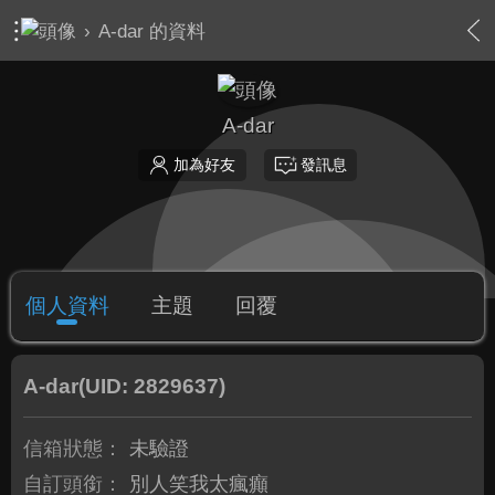
›
A-dar 的資料
A-dar
加為好友
發訊息
個人資料
主題
回覆
A-dar
(UID: 2829637)
信箱狀態：
未驗證
自訂頭銜：
別人笑我太瘋癲