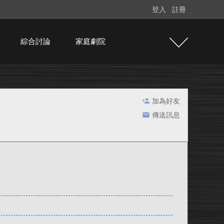
登入
註冊
綜合討論
家庭劇院
加為好友
傳送訊息