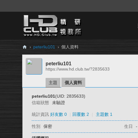
›
peterliu101
›
個人資料
H
peterliu101
D.
https://www.hd.club.tw/?2835633
Cl
ub
主題
個人資料
精
peterliu101
(UID: 2835633)
研
信箱狀態
未驗證
視
統計資訊
好友數 0
|
回覆數 2
|
主題數 1
務
性別
保密
生日
-
所