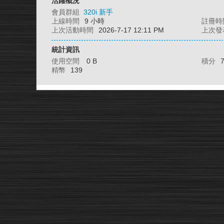
活躍概況
會員群組
320i 新手
上線時間
9 小時
註冊時
上次活動時間
2026-7-17 12:11 PM
上次發
統計資訊
使用空間
0 B
積分
精幣
139