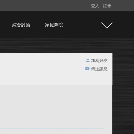
登入
註冊
綜合討論
家庭劇院
加為好友
傳送訊息