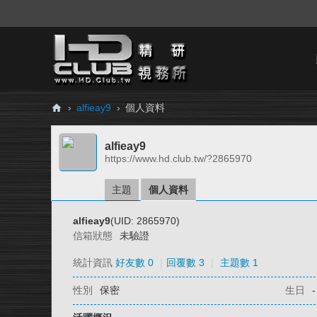
›
alfieay9
›
個人資料
H
alfieay9
D.
https://www.hd.club.tw/?2865970
Cl
ub
主題
個人資料
精
alfieay9
(UID: 2865970)
研
信箱狀態
未驗證
視
統計資訊
好友數 0
|
回覆數 3
|
主題數 1
務
性別
保密
生日
-
所