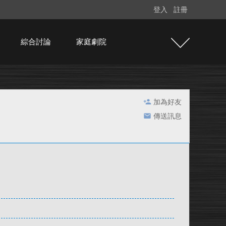
登入
註冊
綜合討論
家庭劇院
加為好友
傳送訊息