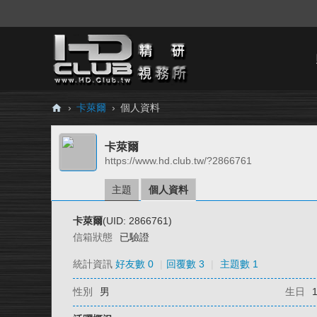
›
卡萊爾
›
個人資料
H
卡萊爾
D.
https://www.hd.club.tw/?2866761
Cl
ub
主題
個人資料
精
卡萊爾
(UID: 2866761)
研
信箱狀態
已驗證
視
統計資訊
好友數 0
|
回覆數 3
|
主題數 1
務
性別
男
生日
所