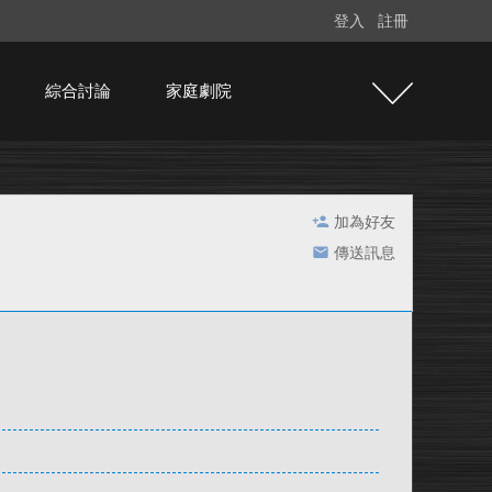
登入
註冊
綜合討論
家庭劇院
加為好友
傳送訊息