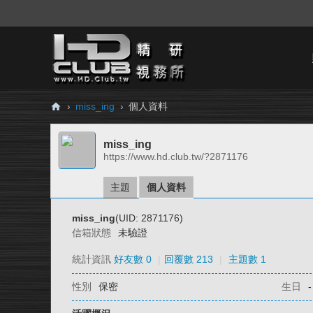
›
miss_ing
›
個人資料
H
miss_ing
D.
https://www.hd.club.tw/?2871176
Cl
ub
主題
個人資料
精
miss_ing
(UID: 2871176)
研
信箱狀態
未驗證
視
統計資訊
好友數 0
|
回覆數 213
|
主題數 1
務
性別
保密
生日
-
所