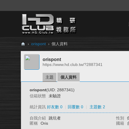
›
orispont
›
個人資料
H
orispont
D.
https://www.hd.club.tw/?2887341
Cl
ub
主題
個人資料
精
orispont
(UID: 2887341)
研
信箱狀態
未驗證
視
統計資訊
好友數 0
|
回覆數 0
|
主題數 2
務
自我介紹
跳坑者
性別
所
匿稱
Oris
國籍