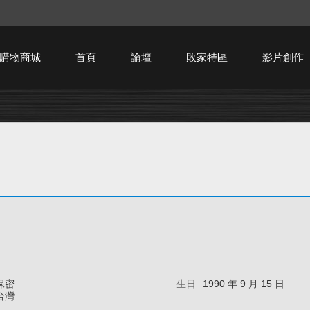
購物商城
首頁
論壇
敗家特區
影片創作
HTPC技術討論
保密
生日
1990 年 9 月 15 日
台灣