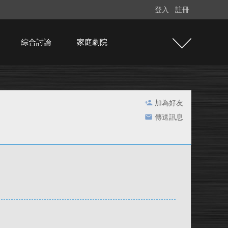
登入
註冊
綜合討論
家庭劇院
加為好友
傳送訊息