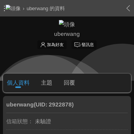
›
uberwang 的資料
uberwang
加為好友
發訊息
個人資料
主題
回覆
uberwang
(UID: 2922878)
信箱狀態：
未驗證