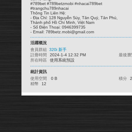
#789bet #789betzmobi #nhacai789bet
#trangchu789nhacai
Thông Tin Liên Hệ:
- Địa Chỉ: 128 Nguyễn Súy, Tân Quý, Tân Phú,
Thành phố Hồ Chí Minh, Việt Nam
- Số Điện Thoại: 0946399735
- Email:
789betz.mobi@gmail.com
活躍概況
會員群組
320i 新手
註冊時間
2024-1-4 12:32 PM
最後瀏
所在時區
使用系統預設
統計資訊
使用空間
0 B
積分
精幣
12