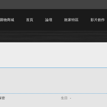
購物商城
首頁
論壇
敗家特區
影片創作
HTPC技術討論
保密
生日
-