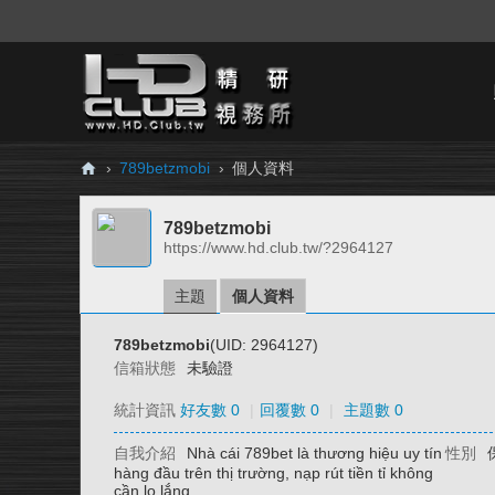
›
789betzmobi
›
個人資料
H
789betzmobi
D.
https://www.hd.club.tw/?2964127
Cl
ub
主題
個人資料
精
789betzmobi
(UID: 2964127)
研
信箱狀態
未驗證
視
統計資訊
好友數 0
|
回覆數 0
|
主題數 0
務
自我介紹
Nhà cái 789bet là thương hiệu uy tín
性別
所
hàng đầu trên thị trường, nạp rút tiền tỉ không
cần lo lắng.