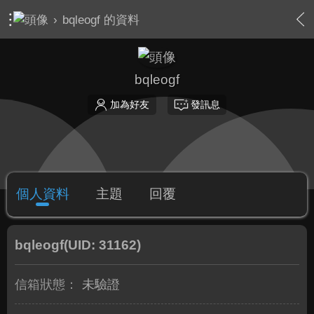
›
bqleogf 的資料
bqleogf
加為好友
發訊息
個人資料
主題
回覆
bqleogf
(UID: 31162)
信箱狀態：
未驗證