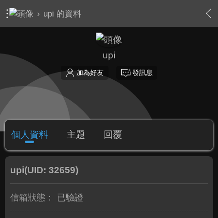
›
upi 的資料
upi
加為好友
發訊息
個人資料
主題
回覆
upi
(UID: 32659)
信箱狀態：
已驗證