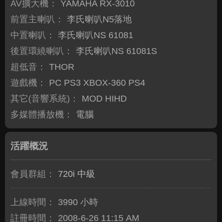
AV擴大機：
YAMAHA RX-3010
前置主喇叭：
李氏喇叭N5落地
中置喇叭：
李氏喇叭NS 61081
後置環繞喇叭：
李氏喇叭NS 61081S
超低音：
THOR
遊戲機：
PC PS3 XBOX-360 PS4
其它(音響系統)：
MOD HIHD
多媒體播放機：
電腦
活躍概況
會員群組：
720i 中級
上線時間：
3990 小時
註冊時間：
2008-6-26 11:15 AM