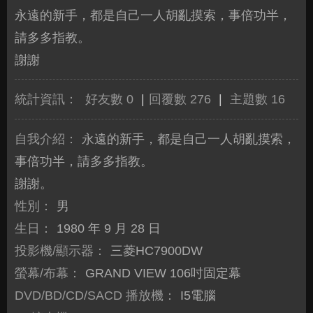
永遠的新手，都是自己一人胡亂摸索，事倍功半，
請多多指教。
謝謝
統計資訊：
好友數 0
|
回覆數 276
|
主題數 16
自我介紹：
永遠的新手，都是自己一人胡亂摸索，
事倍功半，請多多指教。
謝謝。
性別：
男
生日：
1980 年 9 月 28 日
投影機/顯示器：
三菱HC7900DW
螢幕/布幕：
GRAND VIEW 106吋固定幕
DVD/BD/CD/SACD 播放機：
I5電腦