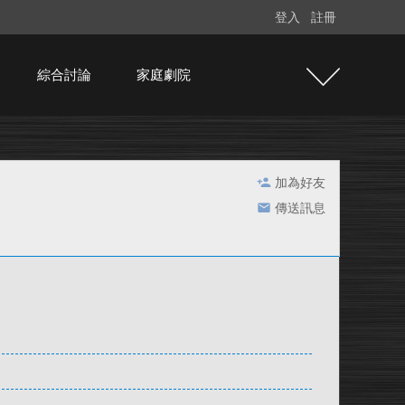
登入
註冊
綜合討論
家庭劇院
加為好友
傳送訊息