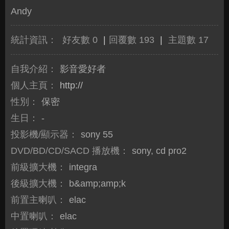
Andy
統計資訊：
好友數 0
|
回覆數 193
|
主題數 17
自我介紹：
影音愛好者
個人主頁：
http://
性別：
保密
生日：
-
投影機/顯示器：
sony 55
DVD/BD/CD/SACD 播放機：
sony, cd pro2
前級擴大機：
integra
後級擴大機：
b&amp;amp;k
前置主喇叭：
elac
中置喇叭：
elac