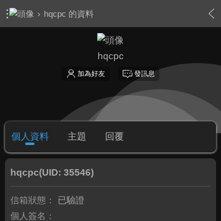
›
hqcpc 的資料
hqcpc
加為好友
發訊息
個人資料
主題
回覆
hqcpc
(UID: 35546)
信箱狀態：
已驗證
個人簽名：