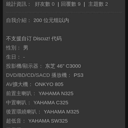
統計資訊：
好友數 0
|
回覆數 9
|
主題數 2
自我介紹：
200 位元组以内
不支援自订 Discuz! 代码
性別：
男
生日：
-
投影機/顯示器：
东芝 46" C3000
DVD/BD/CD/SACD 播放機：
PS3
AV擴大機：
ONKYO 805
前置主喇叭：
YAHAMA N325
中置喇叭：
YAHAMA C325
後置環繞喇叭：
YAHAMA M325
超低音：
YAHAMA SW325