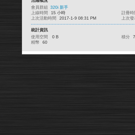
活躍概況
會員群組
320i 新手
上線時間
15 小時
註冊時
上次活動時間
2017-1-9 08:31 PM
上次發
統計資訊
使用空間
0 B
積分
精幣
60