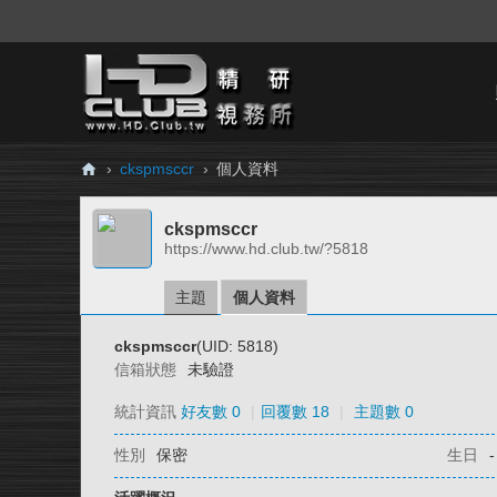
›
ckspmsccr
›
個人資料
H
ckspmsccr
D.
https://www.hd.club.tw/?5818
Cl
ub
主題
個人資料
精
ckspmsccr
(UID: 5818)
研
信箱狀態
未驗證
視
統計資訊
好友數 0
|
回覆數 18
|
主題數 0
務
性別
保密
生日
-
所