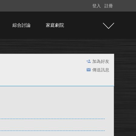
登入
註冊
綜合討論
家庭劇院
加為好友
傳送訊息