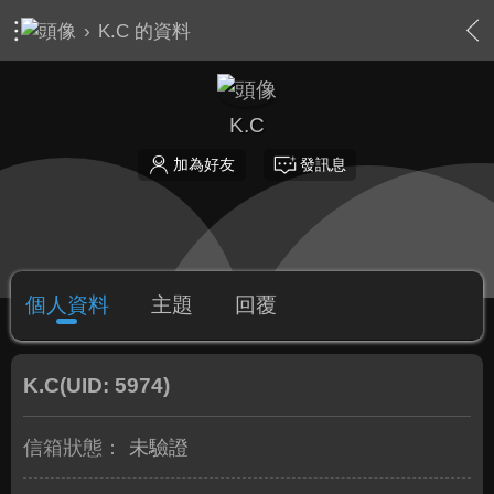
›
K.C 的資料
K.C
加為好友
發訊息
個人資料
主題
回覆
K.C
(UID: 5974)
信箱狀態：
未驗證