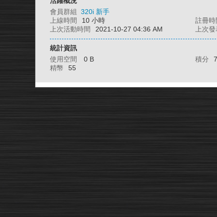
活躍概況
會員群組
320i 新手
上線時間
10 小時
註冊時
上次活動時間
2021-10-27 04:36 AM
上次發
統計資訊
使用空間
0 B
積分
精幣
55