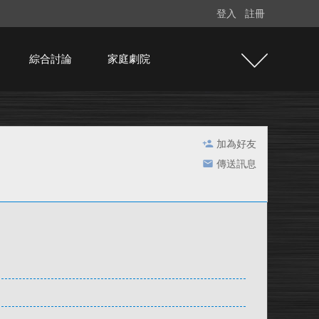
登入
註冊
綜合討論
家庭劇院
加為好友
傳送訊息