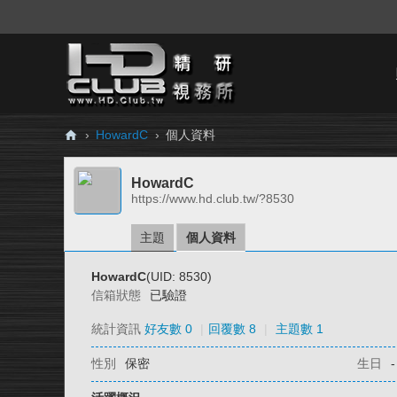
›
HowardC
›
個人資料
H
HowardC
D.
https://www.hd.club.tw/?8530
Cl
ub
主題
個人資料
精
HowardC
(UID: 8530)
研
信箱狀態
已驗證
視
統計資訊
好友數 0
|
回覆數 8
|
主題數 1
務
性別
保密
生日
-
所