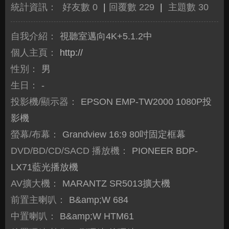
統計資訊：
好友數 0
|
回覆數 229
|
主題數 30
自我介紹：
視聽室邁向4K+5.1.2中
個人主頁：
http://
性別：
男
生日：
-
投影機/顯示器：
EPSON EMP-TW2000 1080P投
影機
螢幕/布幕：
Grandview 16:9 80吋固定框幕
DVD/BD/CD/SACD 播放機：
PIONEER BDP-
LX71藍光播放機
AV擴大機：
MARANTZ SR5013擴大機
前置主喇叭：
B&amp;W 684
中置喇叭：
B&amp;W HTM61