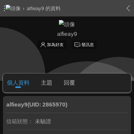
›
alfieay9 的資料
alfieay9
加為好友
發訊息
個人資料
主題
回覆
alfieay9
(UID: 2865970)
信箱狀態：
未驗證