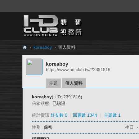
›
koreaboy
›
個人資料
H
koreaboy
D.
https://www.hd.club.tw/?2391816
Cl
ub
主題
個人資料
精
koreaboy
(UID: 2391816)
研
信箱狀態
已驗證
視
統計資訊
好友數 0
|
回覆數 1344
|
主題數 1
務
性別
保密
生日
-
所