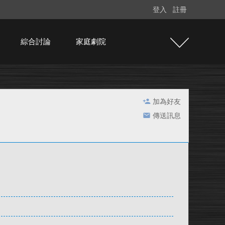
登入
註冊
綜合討論
家庭劇院
加為好友
傳送訊息