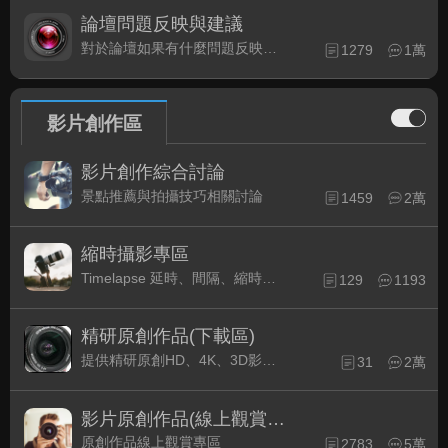
論壇問題反映與建議
對於論壇如果有什麼問題反映或是建議, 竭誠歡迎在這裡盡情發表
1279
1萬
影片創作區
影片創作綜合討論
景點推薦與拍攝技巧相關討論
1459
2萬
縮時攝影專區
Timelapse 延時、間隔、縮時攝影的軟硬體與拍攝技巧相關討論
129
1193
精研原創作品(下載區)
提供精研原創HD、4K、3D影片作品下載專區
31
2萬
影片原創作品(線上觀賞區)
原創作品線上觀賞專區
2783
5萬