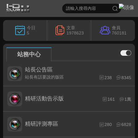
今日
文章
會員
5
1978623
760181
站務中心
站長公告區
站長有話要說的版區
238
8345
精研活動告示版
161
1萬
精研評測專區
280
6828