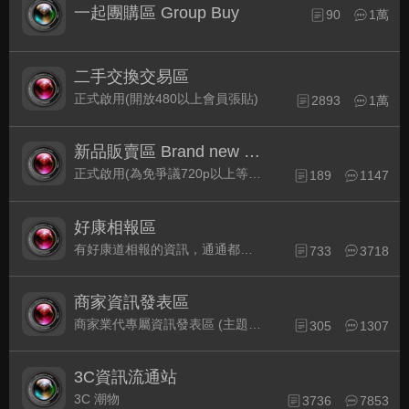
一起團購區 Group Buy
90
1萬
二手交換交易區
正式啟用(開放480以上會員張貼)
2893
1萬
新品販賣區 Brand new Plaza
正式啟用(為免爭議720p以上等級發表限定)
189
1147
好康相報區
有好康道相報的資訊，通通都集中在此
733
3718
商家資訊發表區
商家業代專屬資訊發表區 (主題30天後自動關閉)
305
1307
3C資訊流通站
3C 潮物
3736
7853