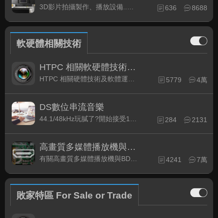
3D影片拍攝製作、播放設備..等相關討論
636
8688
軟硬體相關技術
HTPC 相關軟硬體技術及運用
HTPC 相關硬體技術及軟體運用與產品資訊
5779
4萬
DS數位串流音樂
44.1/48kHz玩膩了?開始接受192kHz/24bit 音樂的衝擊吧!
284
2131
高畫質多媒體播放機與BD討論區
有關高畫質多媒體播放機與BD相關討論區
4241
7萬
敗家特區 For Sale or Trade