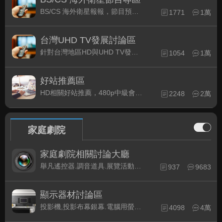
BS/CS 海外衛星報報，節目預約錄影提示
1771
1萬
台灣UHD TV發展討論區
針對台灣地區HD與UHD TV發展的現況討論
1054
1萬
好站推薦區
HD相關好站推薦，480p中級會員以上限定
2248
2萬
家庭劇院
家庭劇院相關討論大廳
舉凡遙控器.調音道具.展覽活動...有關家庭劇院不分類的相關討論都可在此發表。
937
9683
顯示器材討論區
投影機,投影布幕銀幕.電腦用螢幕、3D立體..等顯示設備討論
4098
4萬