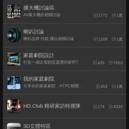
擴大機討論區
AV擴大機的相關討論
1772
1萬
喇叭討論
喇叭品牌.性能.擺位相關討論
1209
1萬
家庭劇院設計
打造一個比電影院還讚的家吧?
435
7653
我的家庭劇院
分享你的家庭劇院，HTPC相關配備的組裝經驗交流。
453
1萬
HD.Club 精研家訪特搜隊
174
4334
3D立體特區