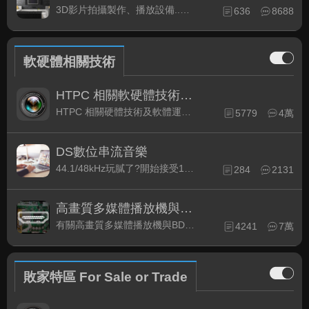
3D影片拍攝製作、播放設備..等相關討論
636
8688
軟硬體相關技術
HTPC 相關軟硬體技術及運用
HTPC 相關硬體技術及軟體運用與產品資訊
5779
4萬
DS數位串流音樂
44.1/48kHz玩膩了?開始接受192kHz/24bit 音樂的衝擊吧!
284
2131
高畫質多媒體播放機與BD討論區
有關高畫質多媒體播放機與BD相關討論區
4241
7萬
敗家特區 For Sale or Trade