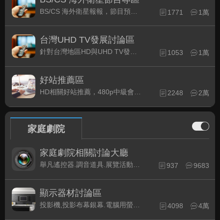
BS/CS 海外衛星報報，節目預約錄影提示
1771
1萬
台灣UHD TV發展討論區
針對台灣地區HD與UHD TV發展的現況討論
1053
1萬
好站推薦區
HD相關好站推薦，480p中級會員以上限定
2248
2萬
家庭劇院
家庭劇院相關討論大廳
舉凡遙控器.調音道具.展覽活動...有關家庭劇院不分類的相關討論都可在此發表。
937
9683
顯示器材討論區
投影機,投影布幕銀幕.電腦用螢幕、3D立體..等顯示設備討論
4098
4萬