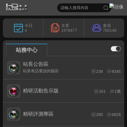
今日
文章
會員
4
1978477
760148
站務中心
站長公告區
站長有話要說的版區
238
8345
精研活動告示版
161
1萬
精研評測專區
280
6828