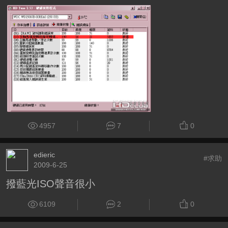
4957
7
0
edieric
#求助
2009-6-25
撥藍光ISO聲音很小
6109
2
0