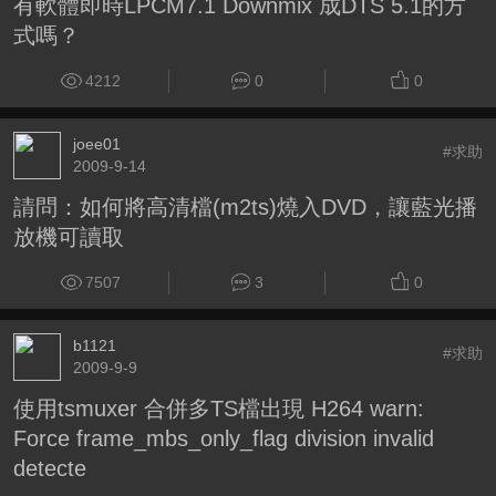
有軟體即時LPCM7.1 Downmix 成DTS 5.1的方
式嗎？
4212
0
0
joee01
#求助
2009-9-14
請問：如何將高清檔(m2ts)燒入DVD，讓藍光播
放機可讀取
7507
3
0
b1121
#求助
2009-9-9
使用tsmuxer 合併多TS檔出現 H264 warn:
Force frame_mbs_only_flag division invalid
detecte