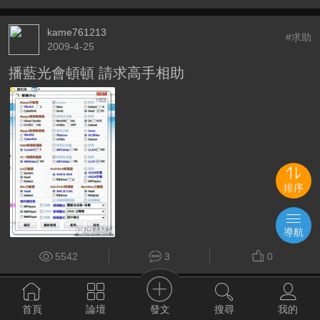
kame761213
#求助
2009-4-25
播藍光會頓頓 請求高手相助
排序
導航
5542
3
0
dummytrue
#求助
發文
首頁
論壇
搜尋
我的
2009-6-21