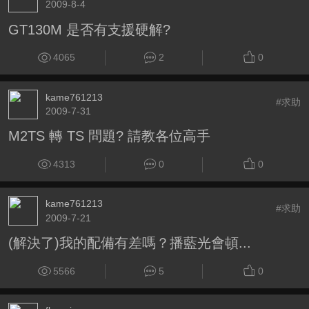
2009-8-4
GT130M 是否有支援硬解?
4065
2
0
kame761213
#求助
2009-7-31
M2TS 轉 TS 問題? 請教各位高手
4313
0
0
kame761213
#求助
2009-7-21
(解決了)我的配備有差嗎？播藍光會頓...
5566
5
0