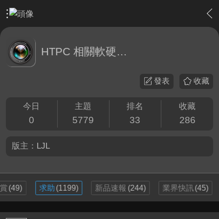
›
軟硬體相關技術
›
HTPC 相關軟硬體技術及運用
HTPC 相關軟硬體技術及運用
發表
收藏
今日
主題
排名
收藏
0
5779
33
286
版主：
LJL
賞
(49)
求助
(1199)
新品速報
(244)
業界快訊
(45)