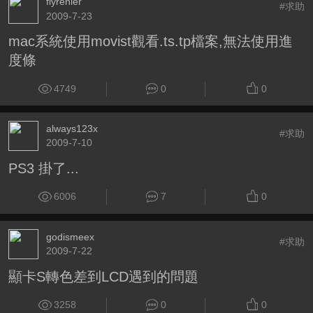
flyrenier
#求助
2009-7-23
mac系統使用movist觀看.ts.tp檔案,無法使用進
度條
4749
0
0
always123x
#求助
2009-7-10
PS3 掛了...
6006
7
0
godismeex
#求助
2009-7-22
顯卡S轉色差到LCD遇到的問題
3258
0
0