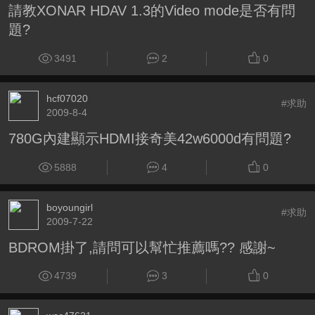
請教XONAR HDAV 1.3的Video mode是否有問
題?
3491
2
0
hcf07020
#求助
2009-8-4
780G內建顯示HDMI接奇美42w6000d有問題?
5888
4
0
boyoungirl
#求助
2009-7-22
BDROM掛了,請問可以幫忙推薦嗎?? 感謝~
4739
3
0