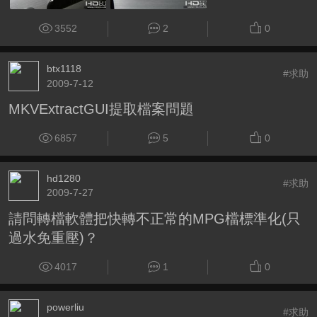
3552
2
0
btx1118
#求助
2009-7-12
MKVExtractGUI提取檔案問題
6857
5
0
hd1280
#求助
2009-7-27
請問轉檔軟體把快轉不正常的MPG檔標準化(只
過水免重壓)？
4017
1
0
powerliu
#求助