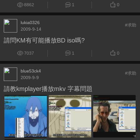
8862
1
0
lukia0326
#求助
2009-9-14
請問KM有可能播放BD iso嗎?
7037
1
0
blue53ck4
#求助
2009-9-9
請教kmplayer播放mkv 字幕問題