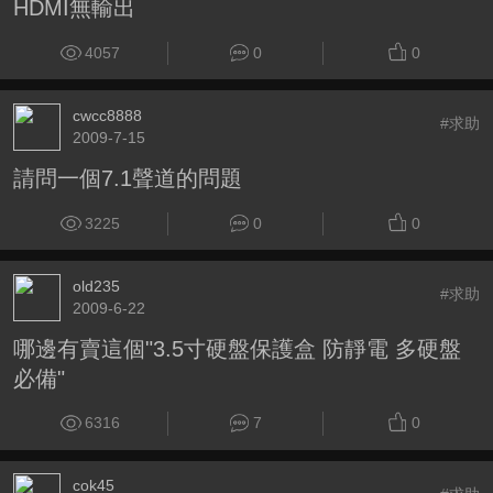
HDMI無輸出
4057
0
0
cwcc8888
#求助
2009-7-15
請問一個7.1聲道的問題
3225
0
0
old235
#求助
2009-6-22
哪邊有賣這個"3.5寸硬盤保護盒 防靜電 多硬盤
必備"
6316
7
0
cok45