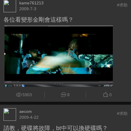
kame761213
#求助
2009-7-3
各位看變形金剛會這樣嗎？
5903
8
0
aecom
#求助
2009-4-22
請教，硬碟將故障，bt中可以換硬碟嗎？