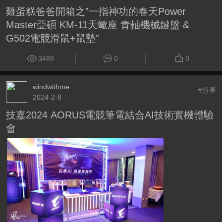
雞蛋糕爸爸開箱之”一指神功的春天Power
Master亞碩 KM-11天蠍座 青軸機械鍵盤 &
G502電競滑鼠+鼠墊”
3489
0
0
windwithme
#分享
2024-2-8
技嘉2024 AORUS電競筆電結合AI技術實機體驗
會