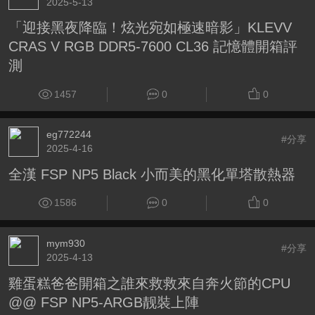
2025-5-13
「迎接黑夜降臨！炫光宛如極速暗影」KLEVV
CRAS V RGB DDR5-7600 CL36 記憶體開箱評
測
1457
0
0
eg772244
#分享
2025-4-16
全漢 FSP NP5 Black 小而美的黑化單塔散熱器
1586
0
0
mym930
#分享
2025-4-13
雞蛋糕爸爸開箱之誰來救救來自奔火節的CPU
@@ FSP NP5-ARGB靓裝上陣