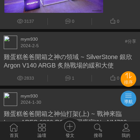
3137
0
0
mym930
#分享
2024-2-5
雞蛋糕爸爸開箱之神の領域 ~ SilverStone 銀欣
Argon V140 ARGB 炙熱戰場的緩和大使
2833
1
0
排序
mym930
#分享
導航
2024-1-30
雞蛋糕爸爸開箱之神仙打架(上) ~ 戰神來臨
Lexar ARES 6800 RGB & 同廠家IN ~NM790
2983
0
0
發文
首頁
論壇
搜尋
我的