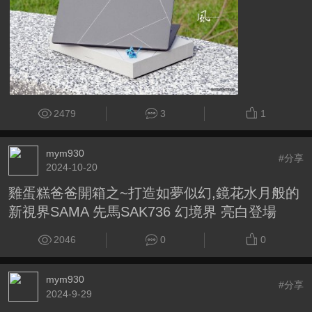
2479
3
1
mym930
#分享
2024-10-20
雞蛋糕爸爸開箱之~打造如夢似幻,鏡花水月般的
新視界SAMA 先馬SAK736 幻境界 亮白登場
2046
0
0
mym930
#分享
2024-9-29