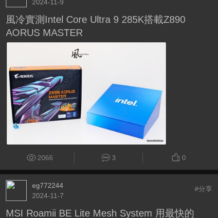
2024-11-9
風冷實測Intel Core Ultra 9 285K搭載Z890
AORUS MASTER
2066
3
0
eg772244
#分享
2024-11-7
MSI Roamii BE Lite Mesh System 用最快的