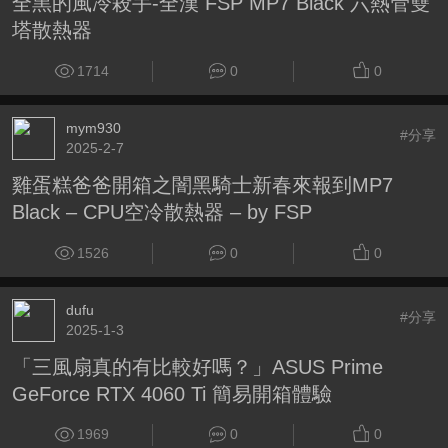
全黑的風冷殺手-全漢 FSP MP7 Black 六熱管雙
塔散熱器
1714
0
0
mym930
#分享
2025-2-7
雞蛋糕爸爸開箱之闇黑騎士新春來報到MP7
Black – CPU空冷散熱器 – by FSP
1526
0
0
dufu
#分享
2025-1-3
「三風扇真的有比較好嗎？」ASUS Prime
GeForce RTX 4060 Ti 簡易開箱體驗
1969
0
0