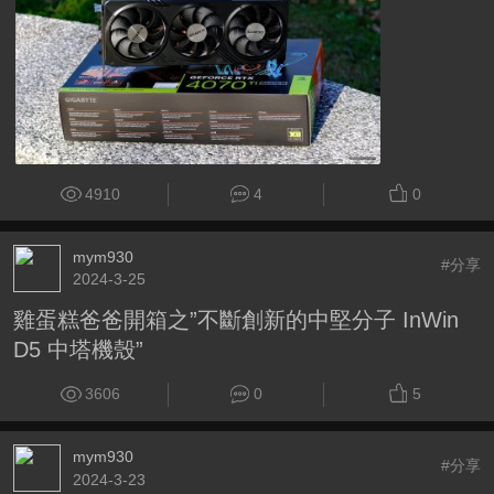
4910
4
0
mym930
#分享
2024-3-25
雞蛋糕爸爸開箱之”不斷創新的中堅分子 InWin
D5 中塔機殼”
3606
0
5
mym930
#分享
2024-3-23