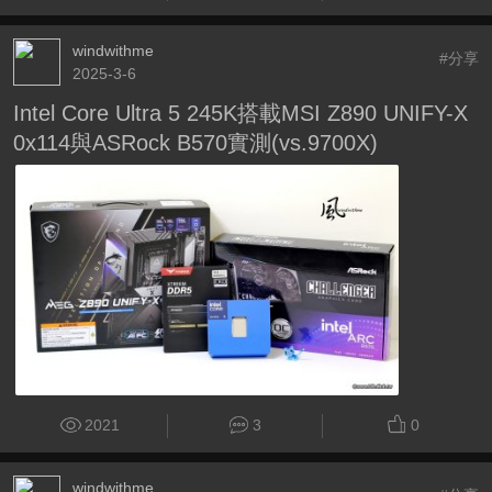
windwithme
#分享
2025-3-6
Intel Core Ultra 5 245K搭載MSI Z890 UNIFY-X
0x114與ASRock B570實測(vs.9700X)
2021
3
0
windwithme