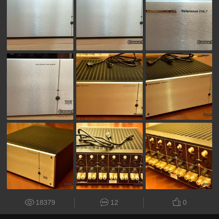
18379
12
0