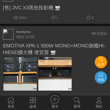
[售] JVC X3黑色投影機
5681
1
0
honeyma
#影音產品
2021-12-29
EMOTIVA XPA-1 500W MONO+MONO旗艦HI-
HIEND擴大機 便宜賣
排序
導航
5978
0
0
發文
首頁
論壇
搜尋
我的