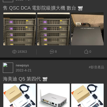
售 QSC DCA 電影院級擴大機 數台
18363
8
0
newpsys
#影音產品
2022-4-21
海美迪 Q5 第四代