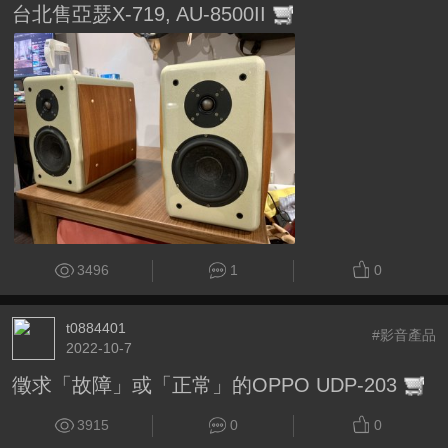
台北售亞瑟X-719, AU-8500II
3496
1
0
t0884401
#影音產品
2022-10-7
徵求「故障」或「正常」的OPPO UDP-203
3915
0
0