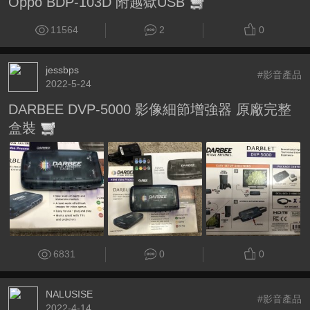
Oppo BDP-103D 附越獄USB
11564
2
0
jessbps
#影音產品
2022-5-24
DARBEE DVP-5000 影像細節增強器 原廠完整
盒裝
6831
0
0
NALUSISE
#影音產品
2022-4-14