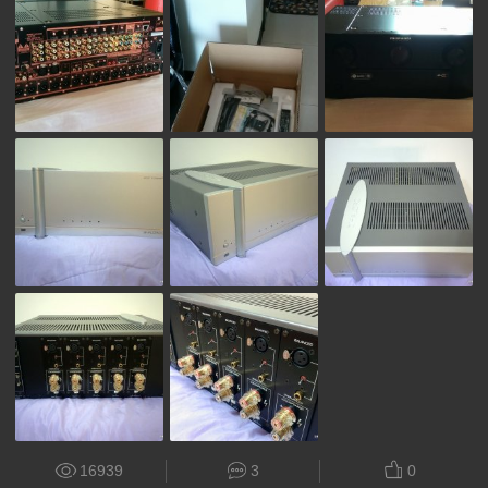
16939
3
0