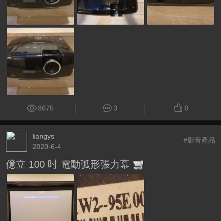
8675
3
0
liangys
#影音產品
2020-6-4
億立 100 吋 電動弧形張力幕