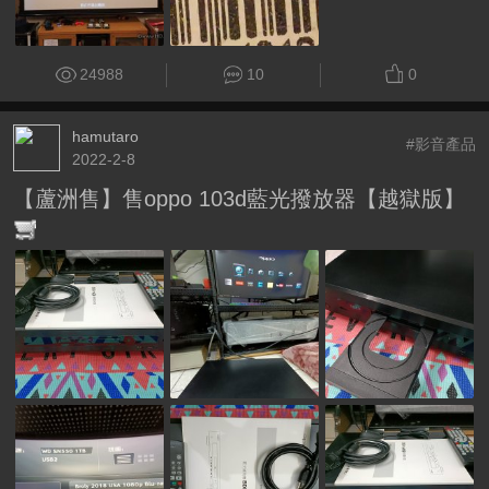
24988
10
0
hamutaro
#影音產品
2022-2-8
【蘆洲售】售oppo 103d藍光撥放器【越獄版】