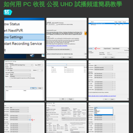
如何用 PC 收視 公視 UHD 試播頻道簡易教學