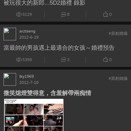
被玩很大的新郎...5D2婚禮 錄影
6129
8
0
arztseng
#原創婚攝
2012-6-19
當最帥的男孩遇上最適合的女孩～婚禮預告
5399
3
0
tky1969
#原創婚攝
2012-7-10
微笑熄燈雙得意，含羞解帶兩痴情