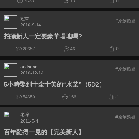
7628
13
0
冠軍
#原創婚攝
2010-9-14
拍攝新人一定要豪華場地嗎?
20357
46
0
arztseng
#原創婚攝
2010-12-14
5小時娶到十全十美的“水某”（5D2）
54350
166
-1
老哞
#原創婚攝
2011-5-4
百年難得一見的【完美新人】