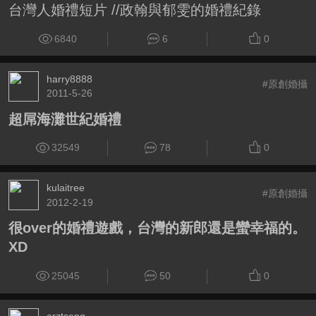
台灣人婚禮短片 //政翰與郁雯的婚禮紀錄
6840
6
0
harry8888
#原創婚攝
2011-5-26
超屌海灘世紀婚禮
32549
78
0
kulaitree
#原創婚攝
2012-2-19
很over的婚禮遊戲，台灣的新郎還是蠻幸福的。
XD
25045
50
0