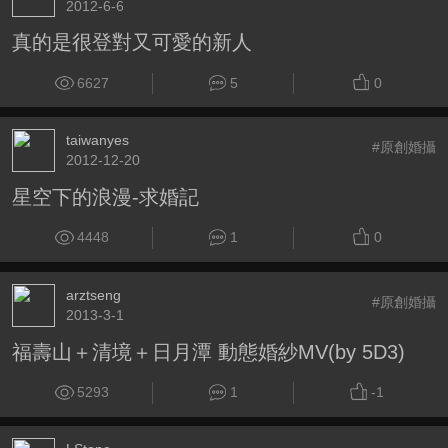
2012-6-6
真的是很登對又可愛的新人
6627
5
0
taiwanyes
#原創婚攝
2012-12-20
星空下的浪漫-求婚記
4448
1
0
arztseng
#原創婚攝
2013-3-1
福壽山＋清境＋日月潭 動態婚紗MV(by 5D3)
5293
1
-1