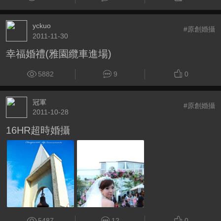
yckuo
#原創婚攝
2011-11-30
幸福婚禮(雅園纜車進場)
5882
9
0
冠軍
#原創婚攝
2011-10-28
16HR超時婚攝
5487
12
0