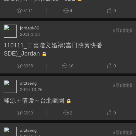
5111
4
0
jordank86
#原創婚攝
2011-1-18
110111_丁嘉瓊文婚禮(當日快剪快播
SDE)_Jordan
6938
16
0
arztseng
#原創婚攝
2010-10-26
峰源＋倩瑗～台北豪園
5090
2
0
arztseng
#原創婚攝