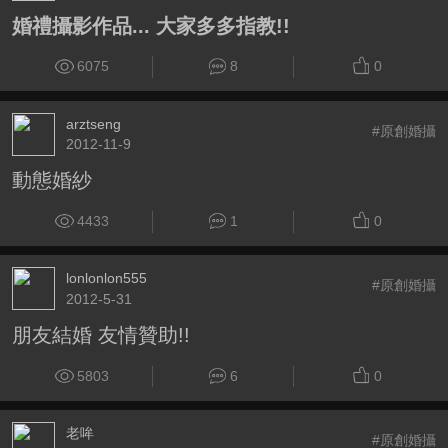
婚禮攝影作品... 大家多多指教!!
6075
8
0
arztseng
#原創婚攝
2012-11-9
動態婚紗
4433
1
0
lonlonlon555
#原創婚攝
2012-5-31
朋友結婚 友情贊助!!
5803
6
0
老哞
#原創婚攝