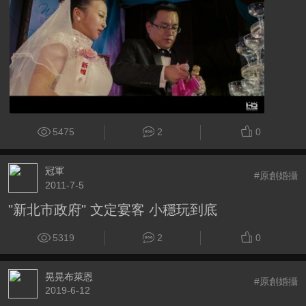
5475
2
0
冠軍
#原創婚攝
2011-7-5
"新北市政府" 文定宴客 小穩玩到底
5319
2
0
晃晃布萊恩
#原創婚攝
2019-6-12