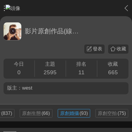
›
影片創作區
›
影片原創作品(線上觀賞區)
影片原創作品(線上觀賞區)
發表
收藏
今日
主題
排名
收藏
0
2595
11
665
版主：
west
片
(837)
原創生態
(66)
原創婚攝
(93)
原創空拍
(75)