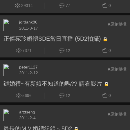
29314
77
0
jordank86
#原創婚攝
2011-3-17
正傑宛玲婚禮SDE當日直播 (5D2拍攝)
7371
12
0
peter1127
#原創婚攝
2011-2-12
辦婚禮~有新娘不知道的嗎?? 請看影片
5696
12
0
arztseng
#原創婚攝
2011-2-4
最長的ＭＶ婚禮紀錄～5D2