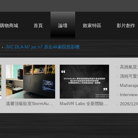
購物商城
首頁
論壇
敗家特區
影片創作
›
JVC DLA-N7 jvc n7 原生4K劇院投影機
HTPC技術討論
高挑氣質大
清純可愛第
Mahara
Intervi
溫馨頂級臥室StormAudio風暴Core 16/Ken Kr
MadVR Labs 全新體驗中心 —— 與 StormAud
2026/12/