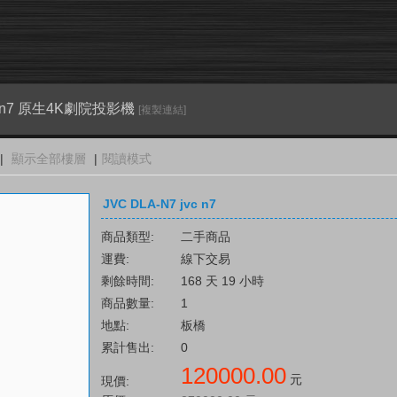
vc n7 原生4K劇院投影機
[複製連結]
|
顯示全部樓層
|
閱讀模式
JVC DLA-N7 jvc n7
商品類型:
二手商品
運費:
線下交易
剩餘時間:
168 天 19 小時
商品數量:
1
地點:
板橋
累計售出:
0
120000.00
元
現價: