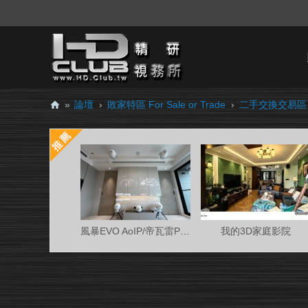
»
論壇
›
敗家特區 For Sale or Trade
›
二手交換交易區
H
D.
Cl
ub
精
研
風暴EVO AoIP/帝瓦雷Phantom 7.0.4金蛋客廳
我的3D家庭影院
視
務
所