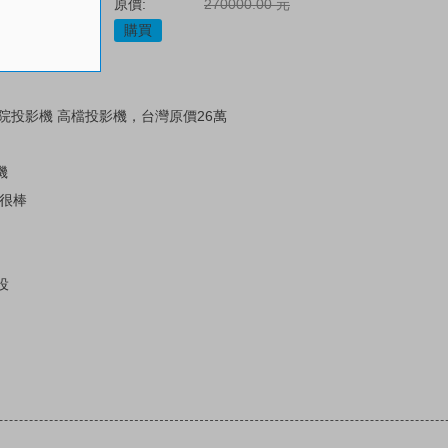
原價:
270000.00 元
購買
原生4K劇院投影機 高檔投影機，台灣原價26萬
機
現很棒
役